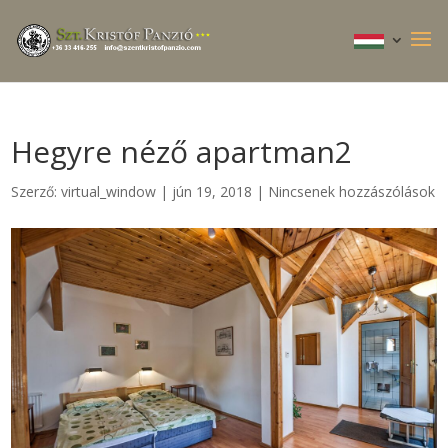
Hegyre néző apartman2
Szerző:
virtual_window
|
jún 19, 2018
|
Nincsenek hozzászólások