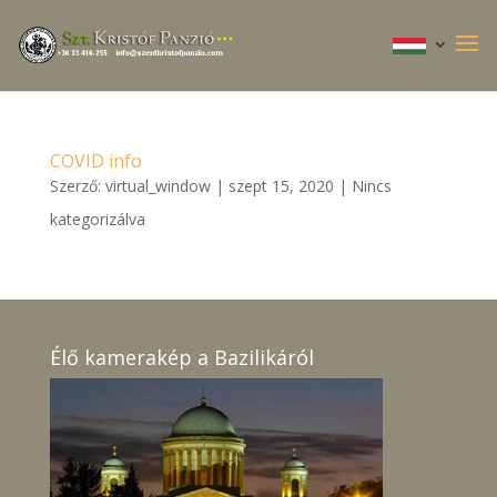
COVID info
Szerző:
virtual_window
|
szept 15, 2020
|
Nincs
kategorizálva
Élő kamerakép a Bazilikáról