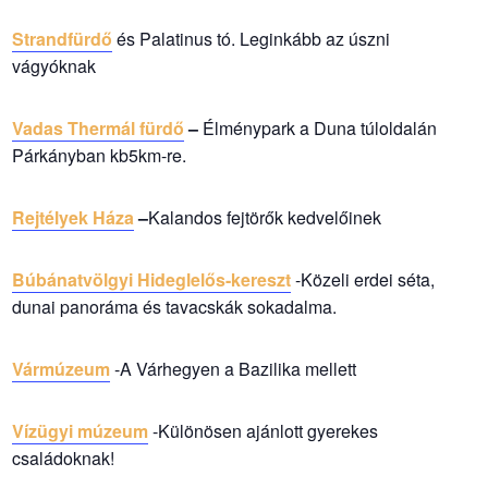
Strandfürdő
és Palatinus tó. Leginkább az úszni
vágyóknak
Vadas Thermál fürdő
–
Élménypark a Duna túloldalán
Párkányban kb5km-re.
Rejtélyek Háza
–
Kalandos fejtörők kedvelőinek
Búbánatvölgyi Hideglelős-kereszt
-Közeli erdei séta,
dunai panoráma és tavacskák sokadalma.
Vármúzeum
-A Várhegyen a Bazilika mellett
Vízügyi múzeum
-Különösen ajánlott gyerekes
családoknak!