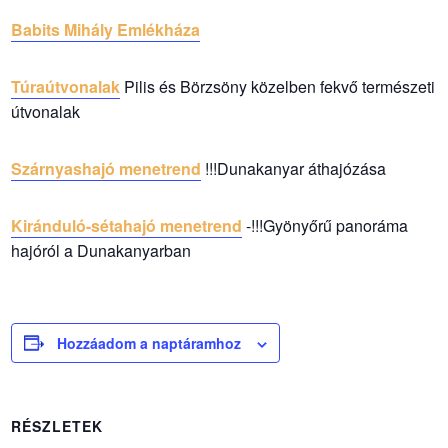
Babits Mihály Emlékháza
Túraútvonalak
Pilis és Börzsöny közelben fekvő természeti
útvonalak
Szárnyashajó menetrend
!!!Dunakanyar áthajózása
Kiránduló-sétahajó menetrend
-!!!Gyönyőrű panoráma
hajóról a Dunakanyarban
Hozzáadom a naptáramhoz
RÉSZLETEK