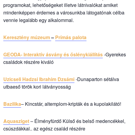
programokat, lehetőségeket illetve látnivalókat amiket
mindenképpen érdemes a városunkba látogatónak célba
vennie legalább egy alkalommal.
Keresztény múzeum
–
Prímás palota
GEODA- Interaktív ásvány és őslénykiállítás
-Gyerekes
családok részére kiváló
Uzicseli Hadzsi Ibrahim Dzsámi
-Dunaparton sétálva
utbaeső török kori látványosság
Bazilika
– Kincstár, altemplom-kripták és a kupolakilátó!
Aquasziget
– Élményfürdő Külső és belső medencékkel,
csúszdákkal.. az egész család részére